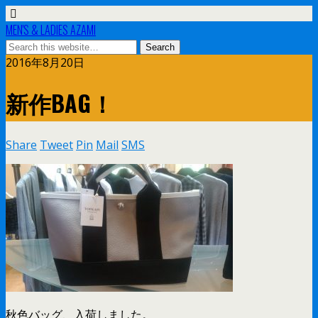
MEN'S & LADIES AZAMI
2016年8月20日
新作BAG！
Share
Tweet
Pin
Mail
SMS
秋色バッグ、入荷しました。