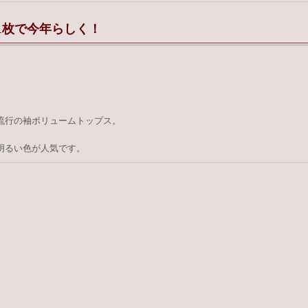
1枚で今年らしく！
流行の袖ボリュームトップス。
明るい色が人気です。