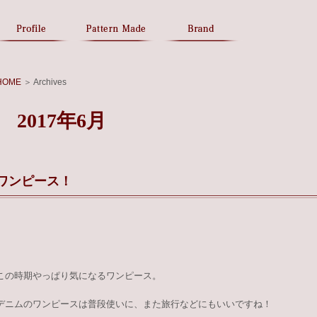
P
B
S
a
r
t
t
a
a
t
n
f
e
d
f
r
B
HOME
＞
Archives
n
l
M
o
a
g
2017年6月
d
e
ワンピース！
この時期やっぱり気になるワンピース。
デニムのワンピースは普段使いに、また旅行などにもいいですね！